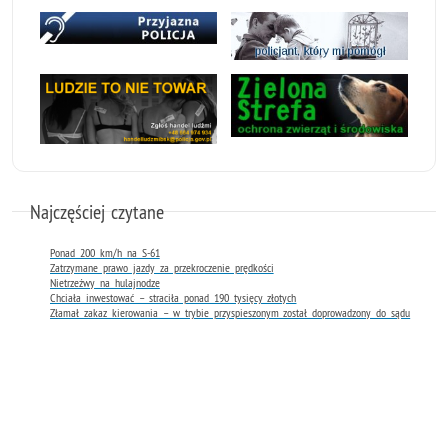
Najczęściej czytane
Ponad 200 km/h na S-61
Zatrzymane prawo jazdy za przekroczenie prędkości
Nietrzeźwy na hulajnodze
Chciała inwestować – straciła ponad 190 tysięcy złotych
Złamał zakaz kierowania – w trybie przyspieszonym został doprowadzony do sądu