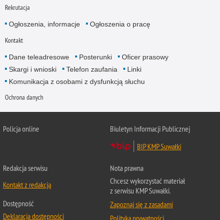
Rekrutacja
Ogłoszenia, informacje
Ogłoszenia o pracę
Kontakt
Dane teleadresowe
Posterunki
Oficer prasowy
Skargi i wnioski
Telefon zaufania
Linki
Komunikacja z osobami z dysfunkcją słuchu
Ochrona danych
Policja online
Biuletyn Informacji Publicznej
BIP KMP Suwałki
Redakcja serwisu
Nota prawna
Chcesz wykorzystać materiał
Kontakt z redakcją
z serwisu KMP Suwałki.
Dostępność
Zapoznaj się z zasadami
Deklaracja dostępności
Polityka prywatności