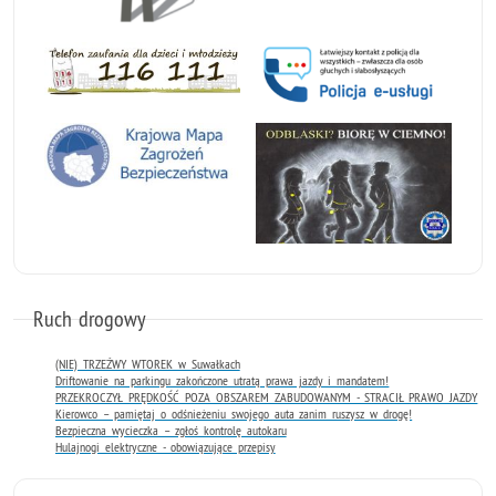
Ruch drogowy
(NIE) TRZEŹWY WTOREK w Suwałkach
Driftowanie na parkingu zakończone utratą prawa jazdy i mandatem!
PRZEKROCZYŁ PRĘDKOŚĆ POZA OBSZAREM ZABUDOWANYM - STRACIŁ PRAWO JAZDY
Kierowco – pamiętaj o odśnieżeniu swojego auta zanim ruszysz w drogę!
Bezpieczna wycieczka – zgłoś kontrolę autokaru
Hulajnogi elektryczne - obowiązujące przepisy