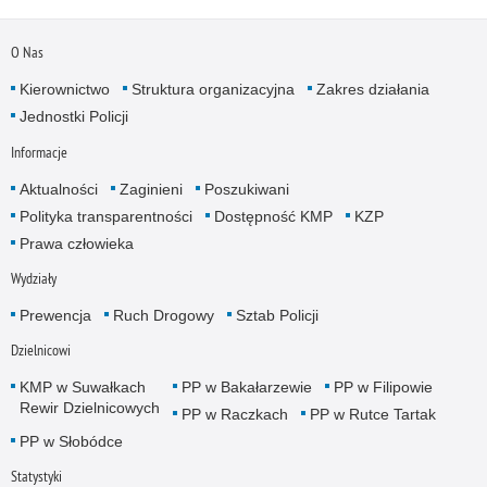
O Nas
Kierownictwo
Struktura organizacyjna
Zakres działania
Jednostki Policji
Informacje
Aktualności
Zaginieni
Poszukiwani
Polityka transparentności
Dostępność KMP
KZP
Prawa człowieka
Wydziały
Prewencja
Ruch Drogowy
Sztab Policji
Dzielnicowi
KMP w Suwałkach
PP w Bakałarzewie
PP w Filipowie
Rewir Dzielnicowych
PP w Raczkach
PP w Rutce Tartak
PP w Słobódce
Statystyki