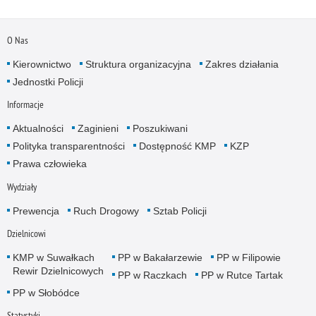
O Nas
Kierownictwo
Struktura organizacyjna
Zakres działania
Jednostki Policji
Informacje
Aktualności
Zaginieni
Poszukiwani
Polityka transparentności
Dostępność KMP
KZP
Prawa człowieka
Wydziały
Prewencja
Ruch Drogowy
Sztab Policji
Dzielnicowi
KMP w Suwałkach
PP w Bakałarzewie
PP w Filipowie
Rewir Dzielnicowych
PP w Raczkach
PP w Rutce Tartak
PP w Słobódce
Statystyki