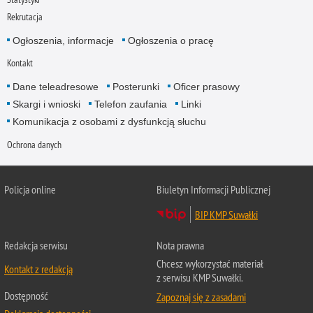
Rekrutacja
Ogłoszenia, informacje
Ogłoszenia o pracę
Kontakt
Dane teleadresowe
Posterunki
Oficer prasowy
Skargi i wnioski
Telefon zaufania
Linki
Komunikacja z osobami z dysfunkcją słuchu
Ochrona danych
Policja online
Biuletyn Informacji Publicznej
BIP KMP Suwałki
Redakcja serwisu
Nota prawna
Chcesz wykorzystać materiał
Kontakt z redakcją
z serwisu KMP Suwałki.
Dostępność
Zapoznaj się z zasadami