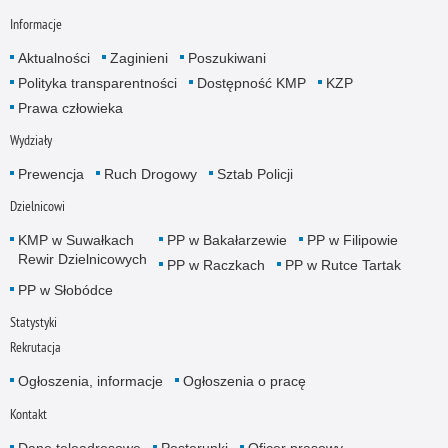
Informacje
Aktualności
Zaginieni
Poszukiwani
Polityka transparentności
Dostępność KMP
KZP
Prawa człowieka
Wydziały
Prewencja
Ruch Drogowy
Sztab Policji
Dzielnicowi
KMP w Suwałkach
PP w Bakałarzewie
PP w Filipowie
Rewir Dzielnicowych
PP w Raczkach
PP w Rutce Tartak
PP w Słobódce
Statystyki
Rekrutacja
Ogłoszenia, informacje
Ogłoszenia o pracę
Kontakt
Dane teleadresowe
Posterunki
Oficer prasowy