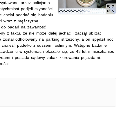
ydawane przez policjanta.
atychmiast podjeli czynności.
e chciał poddać się badaniu
nci wraz z mężczyzną
ew do badań na zawartość
ny z faktu, że nie może dalej jechać i zaczął ubliżać
został odholowany na parking strzeżony, a on spędził noc
e znaleźli pudełko z suszem roślinnym. Wstępne badanie
rawdzeniu w systemach okazało się, że 43-letni mieszkaniec
zdami i posiada sądowy zakaz kierowania pojazdami.
ności.