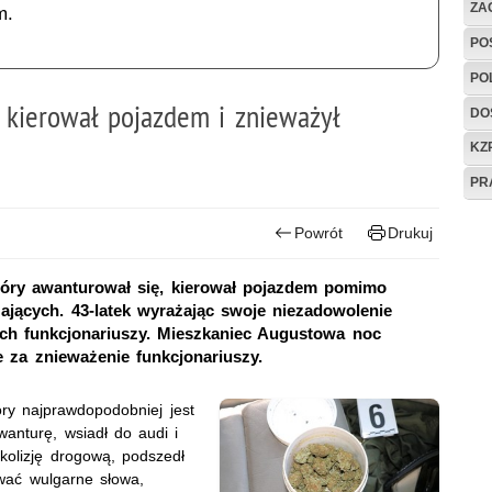
ZAG
m.
PO
PO
 kierował pojazdem i znieważył
DO
KZ
PR
Powrót
Drukuj
który awanturował się, kierował pojazdem pomimo
jących. 43-latek wyrażając swoje niezadowolenie
ych funkcjonariuszy. Mieszkaniec Augustowa noc
e za znieważenie funkcjonariuszy.
óry najprawdopodobniej jest
anturę, wsiadł do audi i
kolizję drogową, podszedł
wać wulgarne słowa,