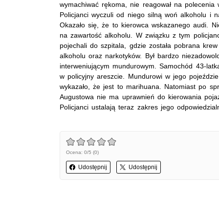
wymachiwać rękoma, nie reagował na polecenia w
Policjanci wyczuli od niego silną woń alkoholu i n
Okazało się, że to kierowca wskazanego audi. Ni
na zawartość alkoholu. W związku z tym policja
pojechali do szpitala, gdzie została pobrana kr
alkoholu oraz narkotyków. Był bardzo niezadowolo
interweniującym mundurowym. Samochód 43-latka 
w policyjny areszcie. Mundurowi w jego pojeździ
wykazało, że jest to marihuana. Natomiast po sp
Augustowa nie ma uprawnień do kierowania poja
Policjanci ustalają teraz zakres jego odpowiedzial
Ocena: 0/5 (0)
Udostępnij
Udostępnij