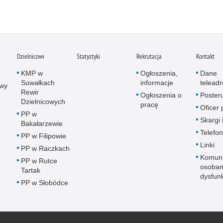
Dzielnicowi
Statystyki
Rekrutacja
Kontakt
KMP w
Ogłoszenia,
Dane
Suwałkach
informacje
telead
wy
Rewir
Ogłoszenia o
Poster
Dzielnicowych
pracę
Oficer
PP w
Skargi 
Bakałarzewie
Telefon
PP w Filipowie
Linki
PP w Raczkach
Komuni
PP w Rutce
osobam
Tartak
dysfun
PP w Słobódce