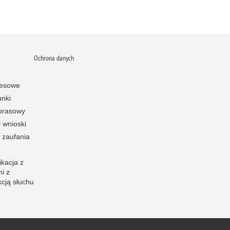
Ochrona danych
resowe
unki
 prasowy
i wnioski
 zaufania
kacja z
i z
kcją słuchu