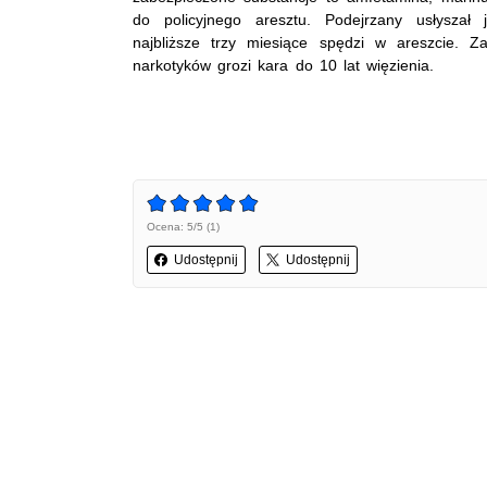
do policyjnego aresztu. Podejrzany usłyszał
najbliższe trzy miesiące spędzi w areszcie. Za
narkotyków grozi kara do 10 lat więzienia.
Ocena: 5/5 (1)
Udostępnij
Udostępnij