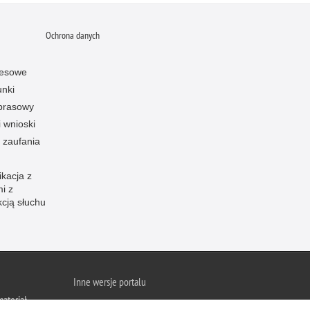
Ochrona danych
resowe
unki
 prasowy
i wnioski
 zaufania
kacja z
i z
kcją słuchu
Inne wersje portalu
ateriał
wersja tekstowa