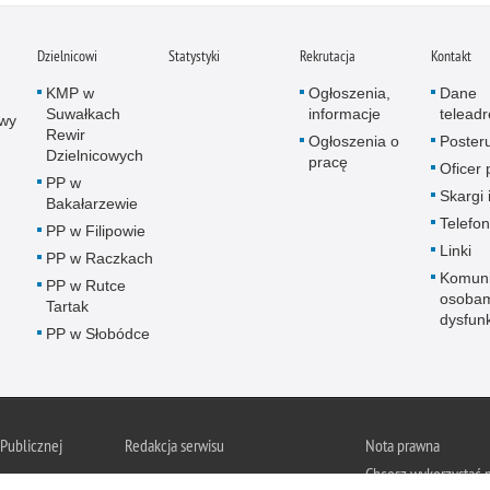
Dzielnicowi
Statystyki
Rekrutacja
Kontakt
KMP w
Ogłoszenia,
Dane
Suwałkach
informacje
telead
wy
Rewir
Ogłoszenia o
Poster
Dzielnicowych
pracę
Oficer
PP w
Skargi 
Bakałarzewie
Telefon
PP w Filipowie
Linki
PP w Raczkach
Komuni
PP w Rutce
osobam
Tartak
dysfun
PP w Słobódce
 Publicznej
Redakcja serwisu
Nota prawna
Chcesz wykorzystać m
Kontakt z redakcją
Suwałki