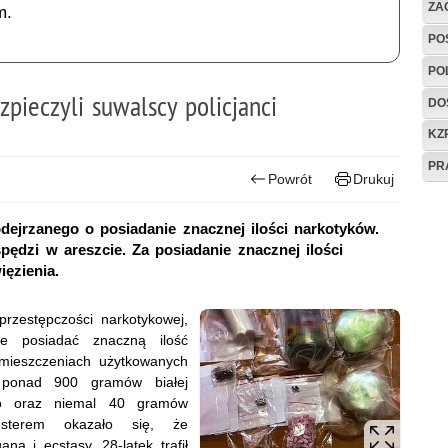
ZAG
m.
PO
PO
pieczyli suwalscy policjanci
DO
KZ
PR
Powrót
Drukuj
dejrzanego o posiadanie znacznej ilości narkotyków.
spędzi w areszcie. Za posiadanie znacznej ilości
ęzienia.
przestępczości narkotykowej,
że posiadać znaczną ilość
mieszczeniach użytkowanych
e ponad 900 gramów białej
go oraz niemal 40 gramów
esterem okazało się, że
a i ecstasy. 28-latek trafił