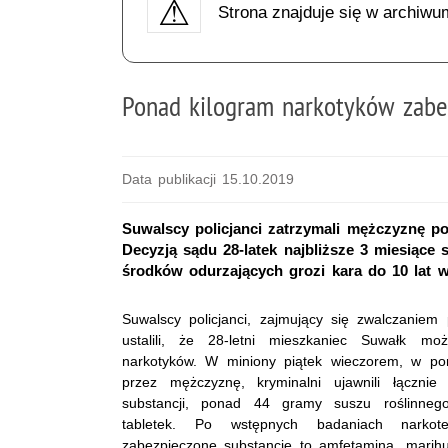
Strona znajduje się w archiwu
Ponad kilogram narkotyków zabez
Data publikacji 15.10.2019
Suwalscy policjanci zatrzymali mężczyznę po
Decyzją sądu 28-latek najbliższe 3 miesiące 
środków odurzających grozi kara do 10 lat wi
Suwalscy policjanci, zajmujący się zwalczaniem 
ustalili, że 28-letni mieszkaniec Suwałk mo
narkotyków. W miniony piątek wieczorem, w po
przez mężczyznę, kryminalni ujawnili łączni
substancji, ponad 44 gramy suszu roślinne
tabletek. Po wstępnych badaniach narkot
zabezpieczone substancje to amfetamina, marihuan