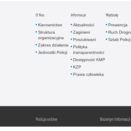
O Nas
Informacje
Wydziały
Kierownictwo
Aktualności
Prewencja
Struktura
Zaginieni
Ruch Drogo
organizacyjna
Poszukiwani
Sztab Policji
Zakres działania
Polityka
Jednostki Policji
transparentności
Dostępność KMP
KZP
Prawa człowieka
Policja online
Biuletyn Informacji
BIP KMP 