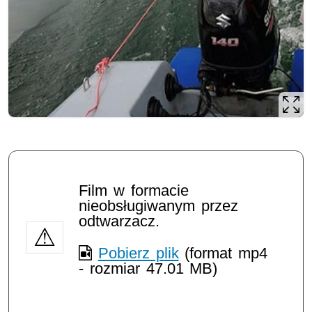
Opis filmu: Na początku pojawiają się napisy na których c
Film w formacie
nieobsługiwanym przez
odtwarzacz.
Pobierz plik
(format mp4
- rozmiar 47.01 MB)