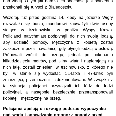
nad wodą. O tym jak bardzo ich obecność jest potrzebna
przekonali się turyści z Białegostoku.
Wczoraj, tuż przed godziną 14, kiedy na jeziorze Wigry
rozszalała się burza, mundurowi zauważyli dwie osoby
stojące w trzcinowisku, w pobliżu Wyspy Krowa.
Policjanci natychmiast podpłynęli do nich swoją łodzią,
aby udzielić pomocy. Mężczyzna z kobietą zostali
zaskoczeni przez nawałnicę, gdy płynęli łodzią wiosłową.
Próbowali wrócić do brzegu, jednak po pokonaniu
kilkudziesięciu metrów, pod silny wiatr i napierającą na
nich falę, zostali zniesieni w trzcinowisko, z którego nie
byli w stanie się wydostać. 51-latka i 47-latek byli
zmarznięci, przemoczeni i zdezorientowani. W związku z
tą sytuacją policjanci przywiązali ich łódź do łodzi
policyjnej, a następnie bezpiecznie przetransportowali
kobietę i mężczyznę na brzeg.
Policjanci apelują o rozwagę podczas wypoczynku
nad wodą i sprawdzanie prognozy pogody przed