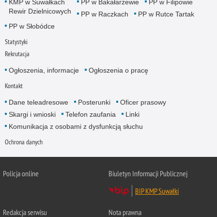
KMP w Suwałkach
PP w Bakałarzewie
PP w Filipowie
Rewir Dzielnicowych
PP w Raczkach
PP w Rutce Tartak
PP w Słobódce
Statystyki
Rekrutacja
Ogłoszenia, informacje
Ogłoszenia o pracę
Kontakt
Dane teleadresowe
Posterunki
Oficer prasowy
Skargi i wnioski
Telefon zaufania
Linki
Komunikacja z osobami z dysfunkcją słuchu
Ochrona danych
Policja online
Biuletyn Informacji Publicznej
BIP KMP Suwałki
Redakcja serwisu
Nota prawna