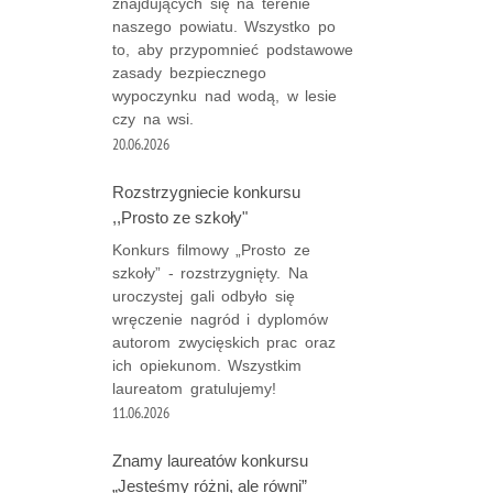
znajdujących się na terenie
naszego powiatu. Wszystko po
to, aby przypomnieć podstawowe
zasady bezpiecznego
wypoczynku nad wodą, w lesie
czy na wsi.
20.06.2026
Rozstrzygniecie konkursu
,,Prosto ze szkoły"
Konkurs filmowy „Prosto ze
szkoły” - rozstrzygnięty. Na
uroczystej gali odbyło się
wręczenie nagród i dyplomów
autorom zwycięskich prac oraz
ich opiekunom. Wszystkim
laureatom gratulujemy!
11.06.2026
Znamy laureatów konkursu
„Jesteśmy różni, ale równi”