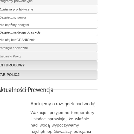
Programy prewencyjne
Działania profilaktyczne
Bezpieczny senior
Nie bądźmy obojętni
Bezpieczna droga do szkoły
Nie ufaj bezGRANICznie
Patologie społeczne
Niebieski Pokój
CH DROGOWY
TAB POLICJI
Aktualności Prewencja
Apelujemy o rozsądek nad wodą!
Wakacje, przyjemne temperatury
i słońce sprawiają, że właśnie
nad wodą wypoczywamy
najchętniej. Suwalscy policjanci