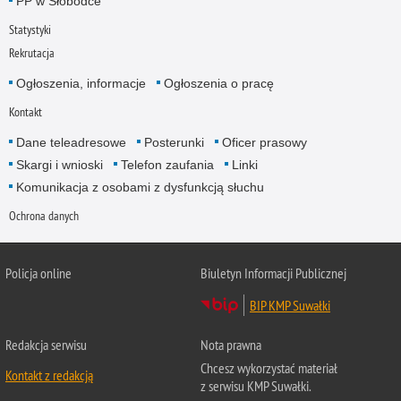
PP w Słobódce
Statystyki
Rekrutacja
Ogłoszenia, informacje
Ogłoszenia o pracę
Kontakt
Dane teleadresowe
Posterunki
Oficer prasowy
Skargi i wnioski
Telefon zaufania
Linki
Komunikacja z osobami z dysfunkcją słuchu
Ochrona danych
Policja online
Biuletyn Informacji Publicznej
BIP KMP Suwałki
Redakcja serwisu
Nota prawna
Chcesz wykorzystać materiał
Kontakt z redakcją
z serwisu KMP Suwałki.