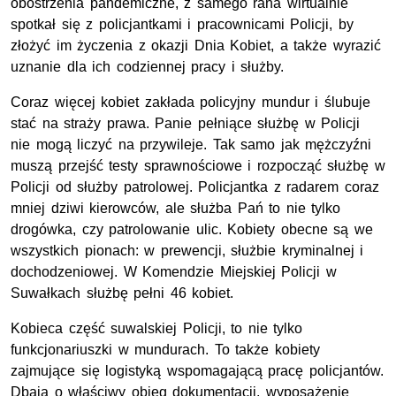
obostrzenia pandemiczne, z samego rana wirtualnie
spotkał się z policjantkami i pracownicami Policji, by
złożyć im życzenia z okazji Dnia Kobiet, a także wyrazić
uznanie dla ich codziennej pracy i służby.
Coraz więcej kobiet zakłada policyjny mundur i ślubuje
stać na straży prawa. Panie pełniące służbę w Policji
nie mogą liczyć na przywileje. Tak samo jak mężczyźni
muszą przejść testy sprawnościowe i rozpocząć służbę w
Policji od służby patrolowej. Policjantka z radarem coraz
mniej dziwi kierowców, ale służba Pań to nie tylko
drogówka, czy patrolowanie ulic. Kobiety obecne są we
wszystkich pionach: w prewencji, służbie kryminalnej i
dochodzeniowej. W Komendzie Miejskiej Policji w
Suwałkach służbę pełni 46 kobiet.
Kobieca część suwalskiej Policji, to nie tylko
funkcjonariuszki w mundurach. To także kobiety
zajmujące się logistyką wspomagającą pracę policjantów.
Dbają o właściwy obieg dokumentacji, wyposażenie